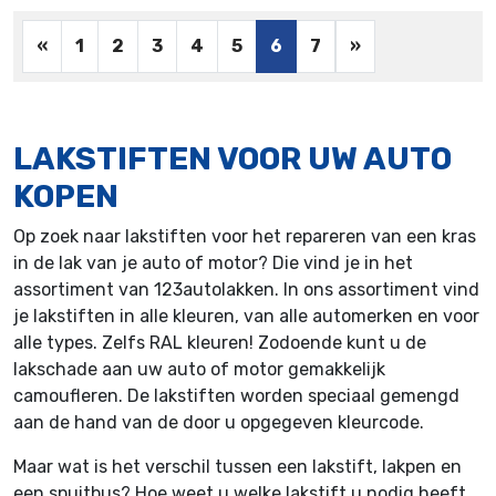
«
1
2
3
4
5
6
7
»
LAKSTIFTEN VOOR UW AUTO
KOPEN
Op zoek naar lakstiften voor het repareren van een kras
in de lak van je auto of motor? Die vind je in het
assortiment van 123autolakken. In ons assortiment vind
je lakstiften in alle kleuren, van alle automerken en voor
alle types. Zelfs RAL kleuren! Zodoende kunt u de
lakschade aan uw auto of motor gemakkelijk
camoufleren. De lakstiften worden speciaal gemengd
aan de hand van de door u opgegeven kleurcode.
Maar wat is het verschil tussen een lakstift, lakpen en
een spuitbus? Hoe weet u welke lakstift u nodig heeft