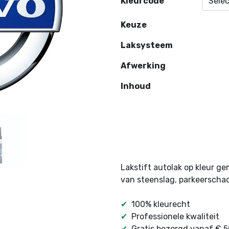
Kleurcode
Keuze
Laksysteem
Afwerking
Inhoud
Lakstift autolak op kleur g
van steenslag, parkeerschad
✔
100% kleurecht
✔
Professionele kwaliteit
✔
Gratis bezorgd vanaf € 