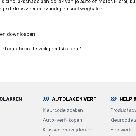
n kleine lakschade aan de lak van je auto of motor. Hierbij k
un je de kras zeer eenvoudig en snel weghalen.
n en downloaden
informatie in de veiligheidsbladen?
TOLAKKEN
AUTOLAK EN VERF
HELP 
Kleurcode zoeken
Productadv
Auto-verf-kopen
Kleurcode 
Krassen-verwijderen-
Hoe werkt 