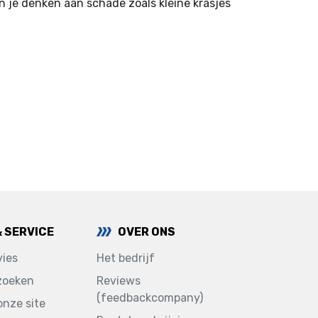
un je denken aan schade zoals kleine krasjes
& SERVICE
OVER ONS
ies
Het bedrijf
zoeken
Reviews
(feedbackcompany)
onze site