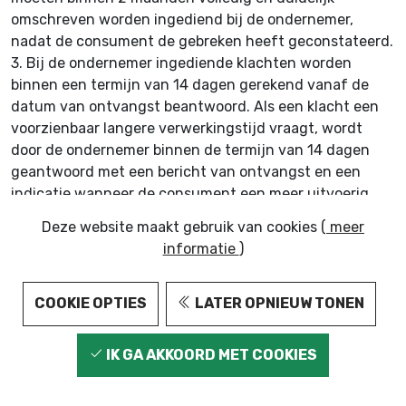
omschreven worden ingediend bij de ondernemer,
nadat de consument de gebreken heeft geconstateerd.
3.
Bij de ondernemer ingediende klachten worden
binnen een termijn van 14 dagen gerekend vanaf de
datum van ontvangst beantwoord. Als een klacht een
voorzienbaar langere verwerkingstijd vraagt, wordt
door de ondernemer binnen de termijn van 14 dagen
geantwoord met een bericht van ontvangst en een
indicatie wanneer de consument een meer uitvoerig
antwoord kan verwachten.
Deze website maakt gebruik van cookies (
meer
4.
Indien de klacht niet in onderling overleg kan worden
informatie
)
opgelost ontstaat een geschil dat vatbaar is voor de
geschillenregeling.
5.
Bij klachten dient een consument zich allereerst te
COOKIE OPTIES
LATER OPNIEUW TONEN
wenden tot de ondernemer. Indien de webwinkel is
aangesloten bij Stichting WebwinkelKeur en bij klachten
IK GA AKKOORD MET COOKIES
die niet in onderling overleg opgelost kunnen worden
dient de consument zich te wenden tot Stichting