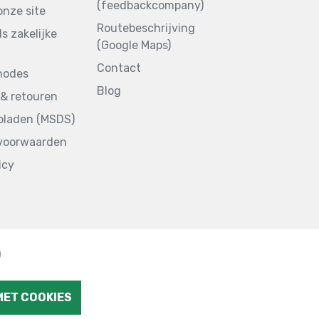
(feedbackcompany)
onze site
Routebeschrijving
ls zakelijke
(Google Maps)
Contact
hodes
Blog
& retouren
sbladen (MSDS)
voorwaarden
icy
)
MET COOKIES