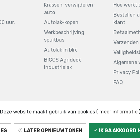
Krassen-verwijderen-
Hoe werkt 
auto
Bestellen a
00 uur.
Autolak-kopen
klant
Werkbeschrijving
Betaalmet
spuitbus
Verzenden 
Autolak in blik
Veiligheid
BICCS Agrideck
Algemene 
industrielak
Privacy Pol
FAQ
Deze website maakt gebruik van cookies (
meer informatie
IES
LATER OPNIEUW TONEN
IK GA AKKOORD 