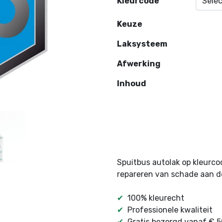
Kleurcode
Keuze
Laksysteem
Afwerking
Inhoud
Spuitbus autolak op kleurco
repareren van schade aan d
✔
100% kleurecht
✔
Professionele kwaliteit
✔
Gratis bezorgd vanaf € 