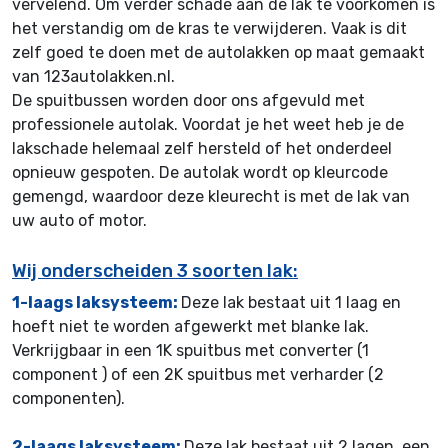
vervelend. Om verder schade aan de lak te voorkomen is
het verstandig om de kras te verwijderen. Vaak is dit
zelf goed te doen met de autolakken op maat gemaakt
van 123autolakken.nl.
De spuitbussen worden door ons afgevuld met
professionele autolak. Voordat je het weet heb je de
lakschade helemaal zelf hersteld of het onderdeel
opnieuw gespoten. De autolak wordt op kleurcode
gemengd, waardoor deze kleurecht is met de lak van
uw auto of motor.
Wij onderscheiden 3 soorten lak:
1-laags laksysteem:
Deze lak bestaat uit 1 laag en
hoeft niet te worden afgewerkt met blanke lak.
Verkrijgbaar in een 1K spuitbus met converter (1
component ) of een 2K spuitbus met verharder (2
componenten).
2-laags laksysteem:
Deze lak bestaat uit 2 lagen, een