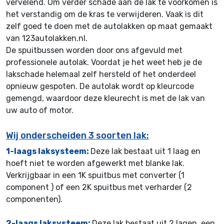
vervelend. Om verder schade aan de lak te voorkomen is
het verstandig om de kras te verwijderen. Vaak is dit
zelf goed te doen met de autolakken op maat gemaakt
van 123autolakken.nl.
De spuitbussen worden door ons afgevuld met
professionele autolak. Voordat je het weet heb je de
lakschade helemaal zelf hersteld of het onderdeel
opnieuw gespoten. De autolak wordt op kleurcode
gemengd, waardoor deze kleurecht is met de lak van
uw auto of motor.
Wij onderscheiden 3 soorten lak:
1-laags laksysteem:
Deze lak bestaat uit 1 laag en
hoeft niet te worden afgewerkt met blanke lak.
Verkrijgbaar in een 1K spuitbus met converter (1
component ) of een 2K spuitbus met verharder (2
componenten).
2-laags laksysteem:
Deze lak bestaat uit 2 lagen, een