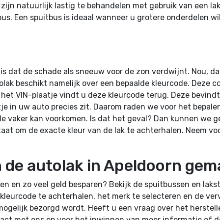
 zijn natuurlijk lastig te behandelen met gebruik van een la
us. Een spuitbus is ideaal wanneer u grotere onderdelen wi
 is dat de schade als sneeuw voor de zon verdwijnt. Nou, d
olak beschikt namelijk over een bepaalde kleurcode. Deze co
et VIN-plaatje vindt u deze kleurcode terug. Deze bevindt 
atje in uw auto precies zit. Daarom raden we voor het bepa
de vaker kan voorkomen. Is dat het geval? Dan kunnen we 
staat om de exacte kleur van de lak te achterhalen. Neem v
 de autolak in Apeldoorn gema
len en zo veel geld besparen? Bekijk de spuitbussen en laks
e kleurcode te achterhalen, het merk te selecteren en de ve
mogelijk bezorgd wordt. Heeft u een vraag over het herstell
ntact met ons op voor het inwinnen van meer informatie of 