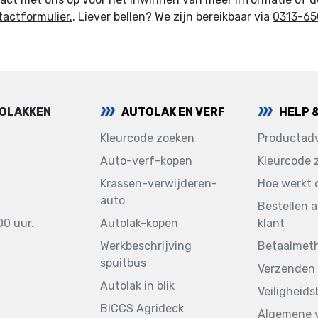
tactformulier.
. Liever bellen? We zijn bereikbaar via
0313-6
TOLAKKEN
AUTOLAK EN VERF
HELP 
Kleurcode zoeken
Productadv
Auto-verf-kopen
Kleurcode 
Krassen-verwijderen-
Hoe werkt 
auto
Bestellen a
00 uur.
Autolak-kopen
klant
Werkbeschrijving
Betaalmet
spuitbus
Verzenden 
Autolak in blik
Veiligheid
BICCS Agrideck
Algemene 