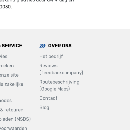
50030
.
& SERVICE
OVER ONS
ies
Het bedrijf
zoeken
Reviews
(feedbackcompany)
onze site
Routebeschrijving
ls zakelijke
(Google Maps)
Contact
hodes
Blog
& retouren
sbladen (MSDS)
voorwaarden