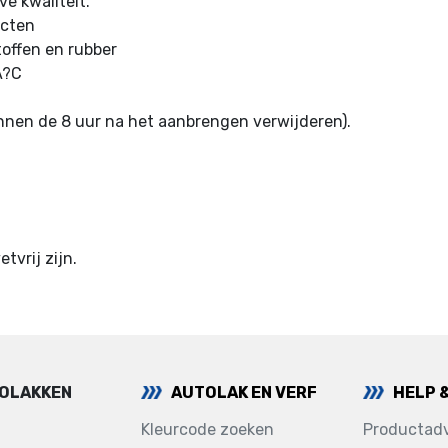
e kwaliteit.
ecten
toffen en rubber
Â?C
innen de 8 uur na het aanbrengen verwijderen).
vrij zijn.
TOLAKKEN
AUTOLAK EN VERF
HELP 
Kleurcode zoeken
Productadv