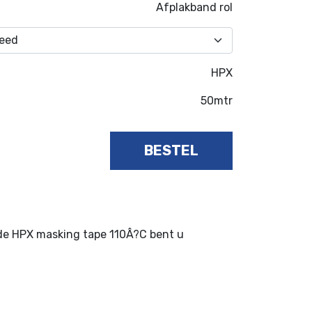
Afplakband rol
HPX
50mtr
BESTEL
 de HPX masking tape 110Â?C bent u