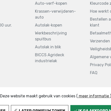
Auto-verf-kopen
Kleurcode 
Krassen-verwijderen-
Hoe werkt 
auto
Bestellen a
00 uur.
Autolak-kopen
klant
Werkbeschrijving
Betaalmet
spuitbus
Verzenden 
Autolak in blik
Veiligheid
BICCS Agrideck
Algemene 
industrielak
Privacy Pol
FAQ
Deze website maakt gebruik van cookies (
meer informatie
IES
LATER OPNIEUW TONEN
IK GA AKKOORD 