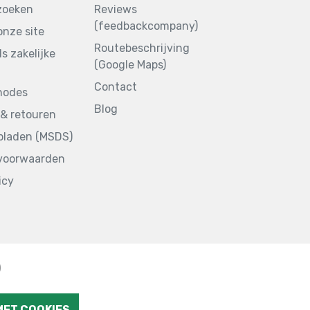
zoeken
Reviews
(feedbackcompany)
onze site
Routebeschrijving
ls zakelijke
(Google Maps)
Contact
hodes
Blog
& retouren
sbladen (MSDS)
voorwaarden
icy
)
MET COOKIES