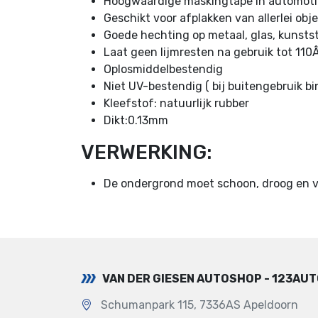
Hoogwaardige maskingtape in automotiv
Geschikt voor afplakken van allerlei obj
Goede hechting op metaal, glas, kunsts
Laat geen lijmresten na gebruik tot 110
Oplosmiddelbestendig
Niet UV-bestendig ( bij buitengebruik b
Kleefstof: natuurlijk rubber
Dikt:0.13mm
VERWERKING:
De ondergrond moet schoon, droog en vet
VAN DER GIESEN AUTOSHOP - 123AU
Schumanpark 115, 7336AS Apeldoorn