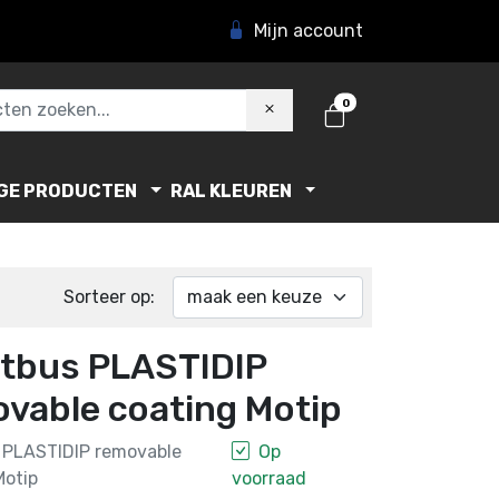
Mijn account
0
GE PRODUCTEN
RAL KLEUREN
Sorteer op:
tbus PLASTIDIP
vable coating Motip
 PLASTIDIP removable
Op
Motip
voorraad