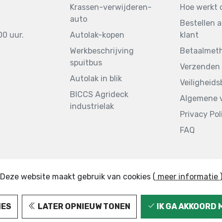
Krassen-verwijderen-
Hoe werkt 
auto
Bestellen a
00 uur.
Autolak-kopen
klant
Werkbeschrijving
Betaalmet
spuitbus
Verzenden 
Autolak in blik
Veiligheid
BICCS Agrideck
Algemene 
industrielak
Privacy Pol
FAQ
Deze website maakt gebruik van cookies (
meer informatie
IES
LATER OPNIEUW TONEN
IK GA AKKOORD 