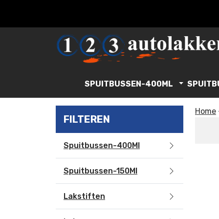
SPUITBUSSEN-400ML
SPUITB
Home
FILTEREN
Spuitbussen-400Ml
Spuitbussen-150Ml
Lakstiften