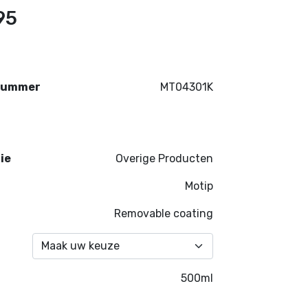
95
nummer
MT04301K
ie
Overige Producten
Motip
t
Removable coating
500ml