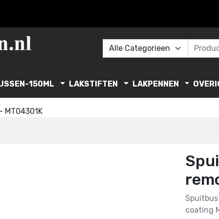
USSEN-150ML
LAKSTIFTEN
LAKPENNEN
OVERI
-
MT04301K
Spui
remo
Spuitbus
coating 