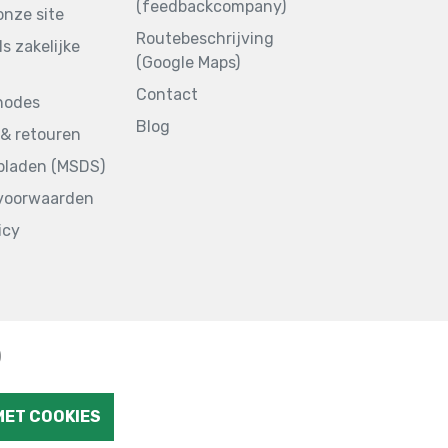
(feedbackcompany)
onze site
Routebeschrijving
ls zakelijke
(Google Maps)
Contact
hodes
Blog
& retouren
sbladen (MSDS)
voorwaarden
icy
)
MET COOKIES