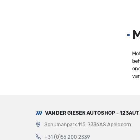
M
Mot
beh
ond
van
VAN DER GIESEN AUTOSHOP - 123AU
Schumanpark 115, 7336AS Apeldoorn
+31 (0)55 200 2339