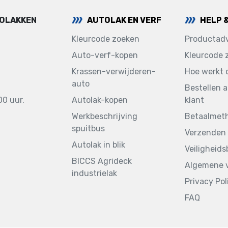
TOLAKKEN
AUTOLAK EN VERF
HELP 
Kleurcode zoeken
Productadv
Auto-verf-kopen
Kleurcode 
Krassen-verwijderen-
Hoe werkt 
auto
Bestellen a
00 uur.
Autolak-kopen
klant
Werkbeschrijving
Betaalmet
spuitbus
Verzenden 
Autolak in blik
Veiligheid
BICCS Agrideck
Algemene 
industrielak
Privacy Pol
FAQ