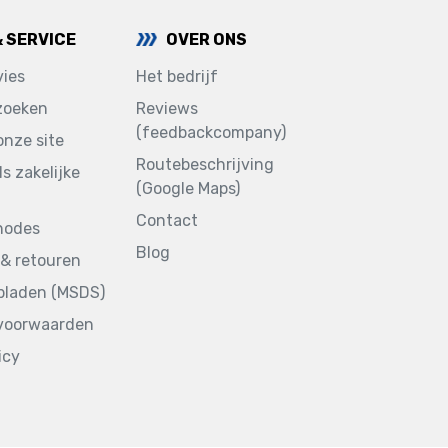
& SERVICE
OVER ONS
ies
Het bedrijf
zoeken
Reviews
(feedbackcompany)
onze site
Routebeschrijving
ls zakelijke
(Google Maps)
Contact
hodes
Blog
& retouren
sbladen (MSDS)
voorwaarden
icy