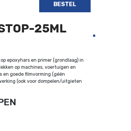
BESTEL
STOP-25ML
p epoxyhars en primer (grondlaag) in
plekken op machines, voertuigen en
es en goede filmvorming (géén
ewerking (ook voor dompelen/uitgieten
PEN