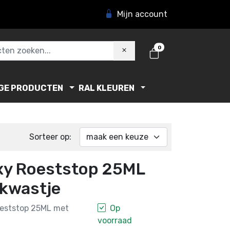
Mijn account
0
GE PRODUCTEN
RAL KLEUREN
Sorteer op:
xy Roeststop 25ML
kwastje
eststop 25ML met
Op
voorraad