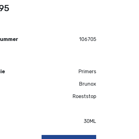
,95
nummer
106705
ie
Primers
Brunox
t
Roeststop
30ML