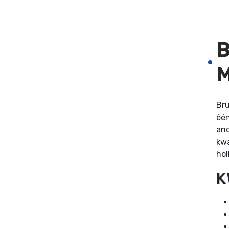
Bru
één
and
kwa
hol
K