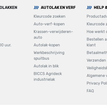
TOLAKKEN
AUTOLAK EN VERF
HELP 
Kleurcode zoeken
Productadv
Auto-verf-kopen
Kleurcode 
Krassen-verwijderen-
Hoe werkt 
auto
Bestellen a
00 uur.
Autolak-kopen
klant
Werkbeschrijving
Betaalmet
spuitbus
Verzenden 
Autolak in blik
Veiligheid
BICCS Agrideck
Algemene 
industrielak
Privacy Pol
FAQ