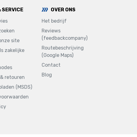
& SERVICE
OVER ONS
ies
Het bedrijf
zoeken
Reviews
(feedbackcompany)
onze site
Routebeschrijving
ls zakelijke
(Google Maps)
Contact
hodes
Blog
& retouren
sbladen (MSDS)
voorwaarden
icy