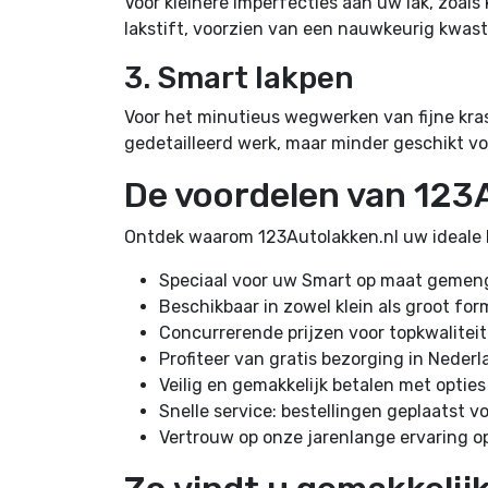
Voor kleinere imperfecties aan uw lak, zoal
lakstift, voorzien van een nauwkeurig kwastj
3. Smart lakpen
Voor het minutieus wegwerken van fijne kras
gedetailleerd werk, maar minder geschikt voo
De voordelen van 123
Ontdek waarom 123Autolakken.nl uw ideale k
Speciaal voor uw Smart op maat gemengd
Beschikbaar in zowel klein als groot for
Concurrerende prijzen voor topkwalitei
Profiteer van gratis bezorging in Nederl
Veilig en gemakkelijk betalen met optie
Snelle service: bestellingen geplaatst 
Vertrouw op onze jarenlange ervaring o