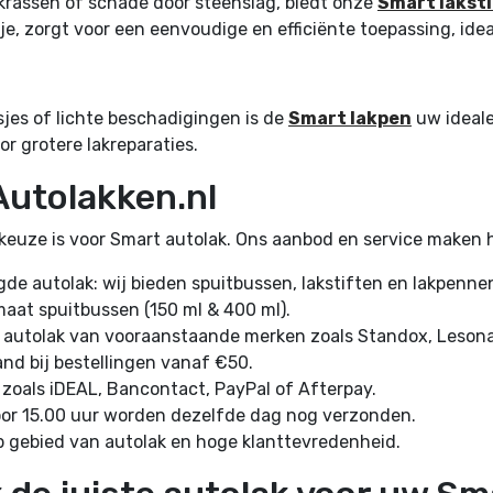
s krassen of schade door steenslag, biedt onze
Smart laksti
e, zorgt voor een eenvoudige en efficiënte toepassing, idea
jes of lichte beschadigingen is de
Smart lakpen
uw ideale 
r grotere lakreparaties.
Autolakken.nl
euze is voor Smart autolak. Ons aanbod en service maken h
e autolak: wij bieden spuitbussen, lakstiften en lakpenne
maat spuitbussen (150 ml & 400 ml).
t autolak van vooraanstaande merken zoals Standox, Lesona
and bij bestellingen vanaf €50.
s zoals iDEAL, Bancontact, PayPal of Afterpay.
voor 15.00 uur worden dezelfde dag nog verzonden.
p gebied van autolak en hoge klanttevredenheid.