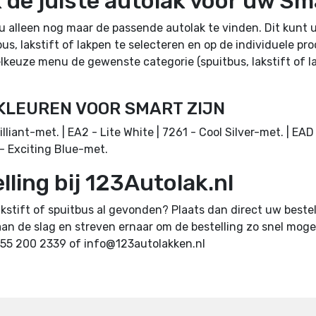
k de juiste autolak voor uw Sm
 u alleen nog maar de passende autolak te vinden. Dit kunt 
us, lakstift of lakpen te selecteren en op de individuele p
elkeuze menu de gewenste categorie (spuitbus, lakstift of l
KLEUREN VOOR SMART ZIJN
lliant-met. | EA2 - Lite White | 7261 - Cool Silver-met. | EAD 
 - Exciting Blue-met.
lling bij 123Autolak.nl
lakstift of spuitbus al gevonden? Plaats dan direct uw bestel
an de slag en streven ernaar om de bestelling zo snel mogel
)55 200 2339 of info@123autolakken.nl