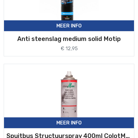
MEER INFO
Anti steenslag medium solid Motip
€ 12,95
MEER INFO
Spuitbus Structuurspray 400ml ColotMatic