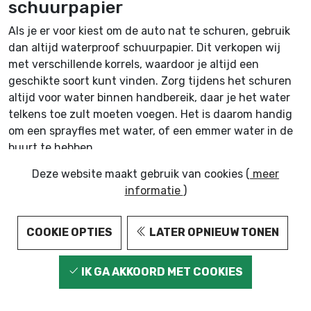
schuurpapier
Als je er voor kiest om de auto nat te schuren, gebruik
dan altijd waterproof schuurpapier. Dit verkopen wij
met verschillende korrels, waardoor je altijd een
geschikte soort kunt vinden. Zorg tijdens het schuren
altijd voor water binnen handbereik, daar je het water
telkens toe zult moeten voegen. Het is daarom handig
om een sprayfles met water, of een emmer water in de
buurt te hebben.
Deze website maakt gebruik van cookies (
meer
Gebruik verschillende soorten schuurpapier, zodat de
informatie
)
schuurkrassen zo fijn mogelijk gemaakt worden op het
moment dat de kras uit de lak van de auto
weggeschuurd is. Heb je daarna nog een glanzende lijn
COOKIE OPTIES
LATER OPNIEUW TONEN
tussen het matte geschuurde deel zitten? Ga er dan
nogmaals overheen zodat de kras echt verdwijnt.
IK GA AKKOORD MET COOKIES
Auto schuren met droog
schuurpapier