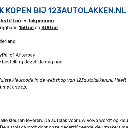
 KOPEN BIJ 123AUTOLAKKEN.NL
akstiften
en
lakpennen
rijgbaar:
150 ml
en
400 ml
derland
ayPal of Afterpay
e bestelling dezelfde dag nog
e juiste kleurcode in de webshop van 123autolakken.nl. Heeft 
t
met ons op.
alle kleuren leveren. De autolak voor uw Volvo wordt op k
o. De autolak wordt door onze gecertificeerde kleurmakers