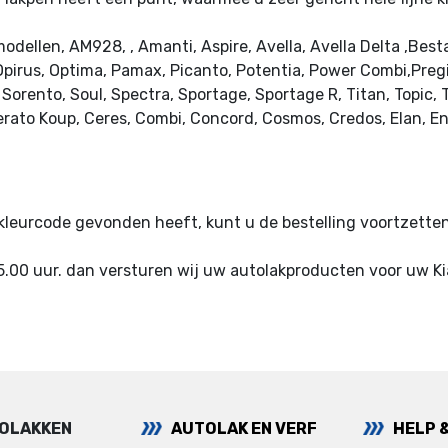
odellen, AM928, , Amanti, Aspire, Avella, Avella Delta ,Bes
irus, Optima, Pamax, Picanto, Potentia, Power Combi,Pregio 
orento, Soul, Spectra, Sportage, Sportage R, Titan, Topic, T
erato Koup, Ceres, Combi, Concord, Cosmos, Credos, Elan, Ent
e kleurcode gevonden heeft, kunt u de bestelling voortzett
5.00 uur. dan versturen wij uw autolakproducten voor uw K
TOLAKKEN
AUTOLAK EN VERF
HELP 