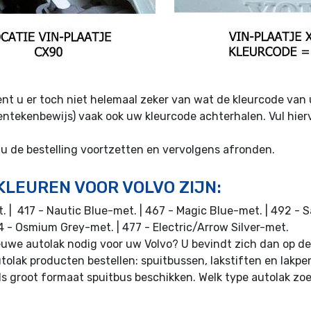
bent u er toch niet helemaal zeker van wat de kleurcode van
entekenbewijs) vaak ook uw kleurcode achterhalen. Vul hie
 u de bestelling voortzetten en vervolgens afronden.
LEUREN VOOR VOLVO ZIJN:
. | 417 - Nautic Blue-met. | 467 - Magic Blue-met. | 492 - 
714 - Osmium Grey-met. | 477 - Electric/Arrow Silver-met.
uwe autolak nodig voor uw Volvo? U bevindt zich dan op de
utolak producten bestellen: spuitbussen, lakstiften en lakpe
als groot formaat spuitbus beschikken. Welk type autolak zo