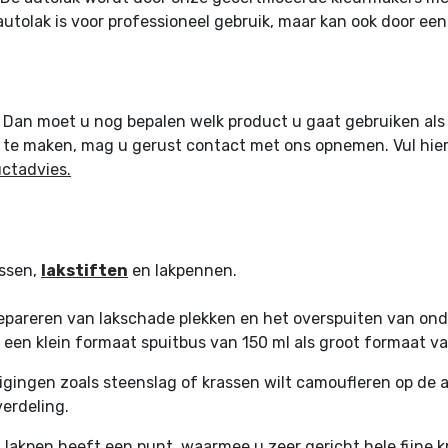
 autolak is voor professioneel gebruik, maar kan ook door een
an moet u nog bepalen welk product u gaat gebruiken als au
 te maken, mag u gerust contact met ons opnemen. Vul hierv
ctadvies.
ussen,
lakstiften
en lakpennen.
repareren van lakschade plekken en het overspuiten van onde
 een klein formaat spuitbus van 150 ml als groot formaat v
digingen zoals steenslag of krassen wilt camoufleren op de a
verdeling.
n lakpen heeft een punt, waarmee u zeer gericht hele fijne k